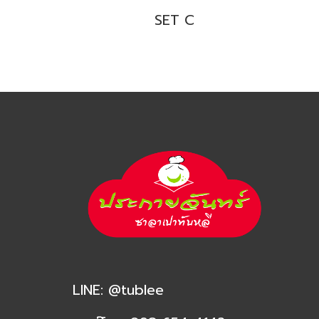
SET C
LINE:
@tublee