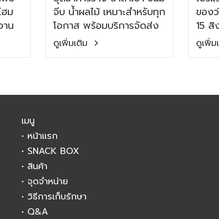
าโฮม
จีบ น้ำผลไม้ เหมาะสำหรับทุก
ของว่
มงาน
โอกาส พร้อมบริการจัดส่ง
15 สิ
ไม่มีขั้นต่ำ
ดูเพิ่มเติม
ดูเพิ่
เมนู
• หน้าแรก
• SNACK BOX
• สินค้า
• จุดจำหน่าย
• วิธีการเก็บรักษา
• Q&A