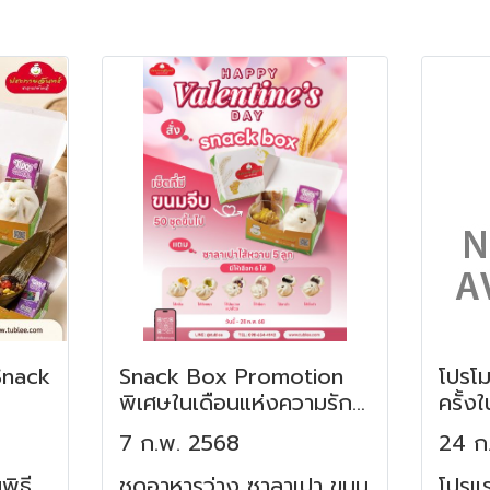
 Snack
Snack Box Promotion
โปรโม
พิเศษในเดือนแห่งความรักที่
ครั้ง
ซาลาเปาทับหลี ประกาย
ซาลาเ
7 ก.พ. 2568
24 ก
จันทร์
พิธี
ชุดอาหารว่าง ซาลาเปา ขนม
โปรแร