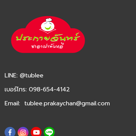
LINE:
@tublee
เ
บอร์โทร:
098-654-4142
Email:
tublee.prakaychan@
gmail.com