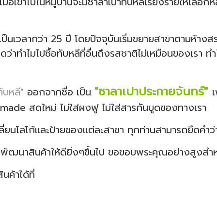
 เมื่อเข้าไปในหมู่บ้านจะมีซาลาเปาทับหลีเรียงรายให้เลื
เป็นเวลากว่า 25 ปี โดยปัจจุบันเริ่มขยายสาขาตามห้างส
าทำไมไปซื้อทับหลีที่อื่นถึงรสชาติไม่เหมือนของเรา ทำให
"ซาลาเปาประกายจันทร์"
ับหลี"
ออกจากชื่อ เป็น
เ
made สดใหม่ ไม่ใส่ผงฟู ไม่ใส่สารกันบูดของทางเรา
ยนโลโก้และป้ายของแต่ละสาขา ทุกท่านสามารถยึดคำว่า 
ฒนาสินค้าให้ดียิ่งๆขึ้นไป ขอขอบพระคุณอย่างสูงสำหร
ค้าได้ที่