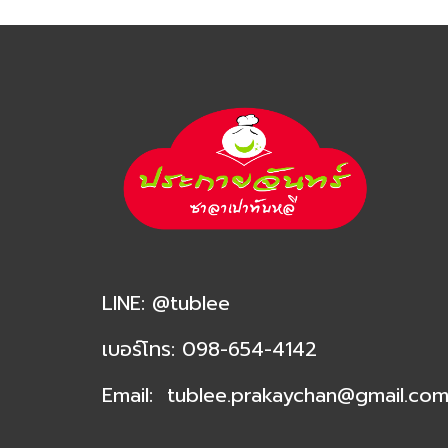
LINE:
@tublee
เ
บอร์โทร:
098-654-4142
Email:
tublee.prakaychan@
gmail.co